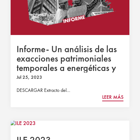
Informe- Un análisis de las
exacciones patrimoniales
temporales a energéticas y
entidades y establecimientos
Jul 25, 2023
financieros de crédito
DESCARGAR Extracto del...
LEER MÁS