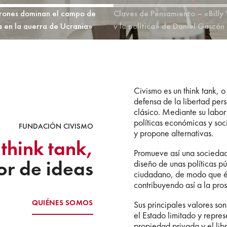
rones dominan el campo de
Claves de Pensamiento – «Billy
a en la guerra de Ucrania»
y la política» de Daniel Gascón
Civismo es un think tank, o
defensa de la libertad pers
clásico. Mediante su labor
políticas económicas y soc
FUNDACIÓN CIVISMO
y propone alternativas.
think tank,
Promueve así una sociedad 
or de ideas
diseño de unas políticas p
ciudadano, de modo que ést
contribuyendo así a la pro
QUIÉNES SOMOS
Sus principales valores son
el Estado limitado y represe
propiedad privada y el li