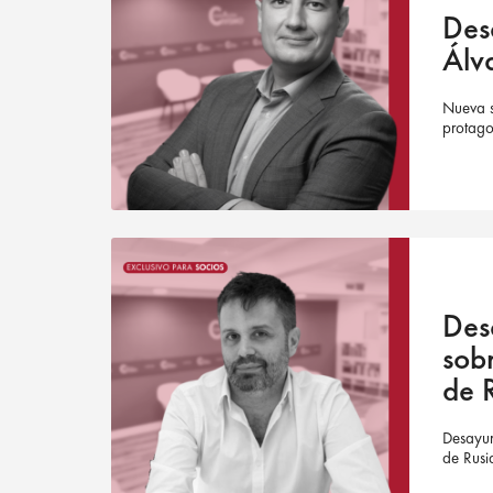
Des
Álv
Nueva s
protago
Des
sob
de 
Desayun
de Rusi