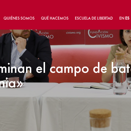
QUIÉNES SOMOS
QUÉ HACEMOS
ESCUELA DE LIBERTAD
EN
ES
minan el campo de bata
nia»