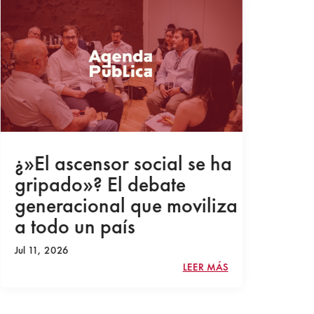
¿»El ascensor social se ha
Ce
gripado»? El debate
cu
generacional que moviliza
OT
a todo un país
Ru
ra
Jul 11, 2026
LEER MÁS
Jul 1