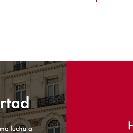
ertad
H
smo lucha a