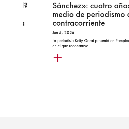
bal?
Sánchez»: cuatro años y
medio de periodismo a
eva
contracorriente
Jun 5, 2026
La periodista Ketty Garat presentó en Pamplona el libro
en el que reconstruye...
C en