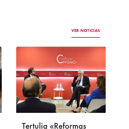
VER NOTICIAS
Tertulia «Reformas
«L