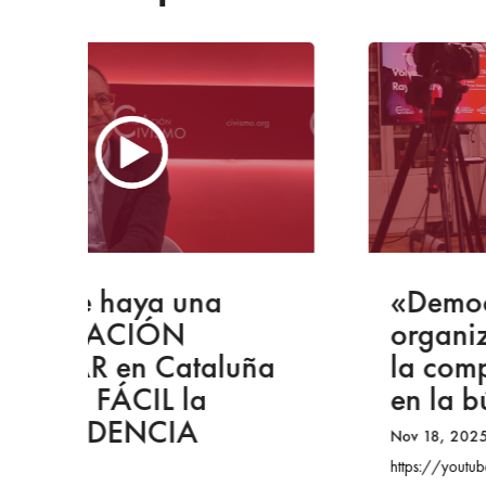
«Democracia: sistema de
organización pacífica de
ña
la competencia de grupos
en la búsqueda del poder
Nov 18, 2025
https://youtube.com/shorts/FOcn95tOEWU