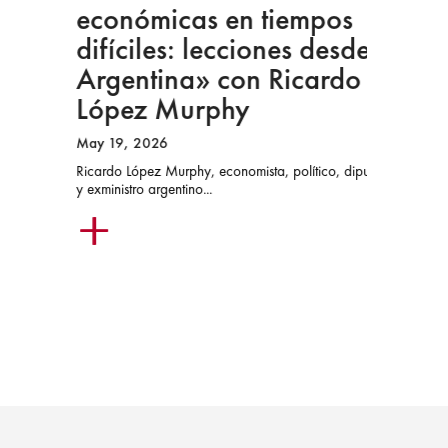
económicas en tiempos
ca
difíciles: lecciones desde
gu
Argentina» con Ricardo
Jul 1
López Murphy
La Fu
de ac
May 19, 2026
Ricardo López Murphy, economista, político, diputado
y exministro argentino...