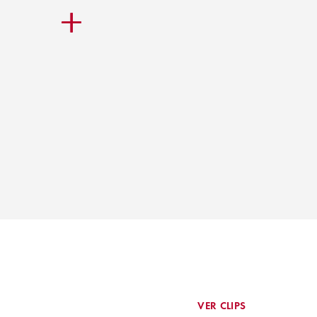
Dic 
VER CLIPS