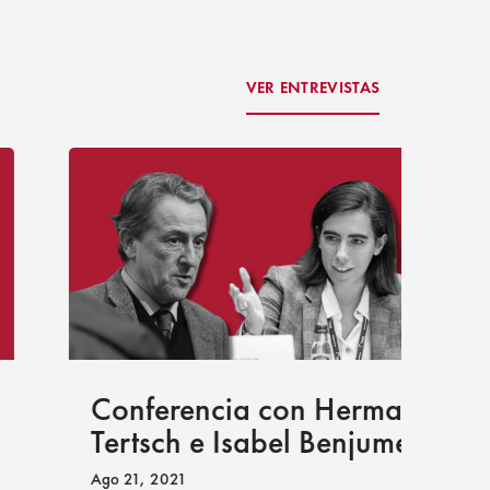
VER ENTREVISTAS
Co
Conferencia con Hermann
Co
Tertsch e Isabel Benjumea
con
Ago 21, 2021