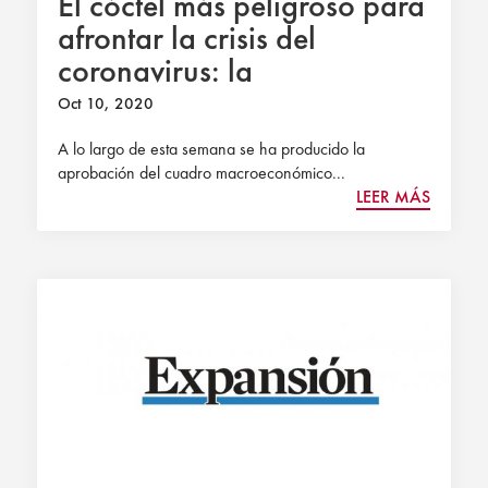
El cóctel más peligroso para
afrontar la crisis del
coronavirus: la
incertidumbre y la rigidez
Oct 10, 2020
A lo largo de esta semana se ha producido la
aprobación del cuadro macroeconómico...
LEER MÁS