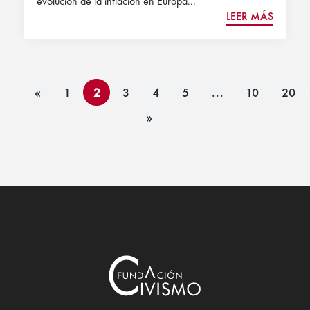
evolución de la inflación en Europa...
LEER MÁS
«
1
2
3
4
5
...
10
20
»