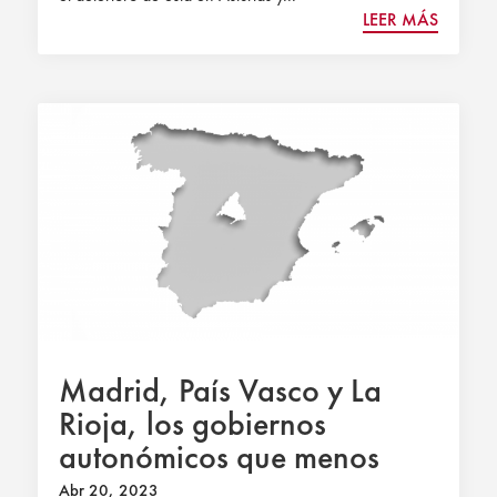
LEER MÁS
Madrid, País Vasco y La
Rioja, los gobiernos
autonómicos que menos
intervienen en la economía
Abr 20, 2023