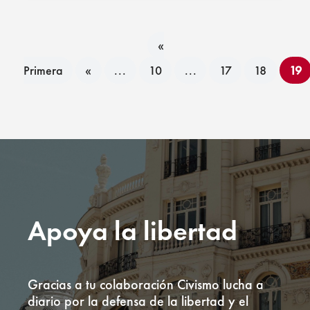
«
Primera
«
...
10
...
17
18
19
Apoya la libertad
Gracias a tu colaboración Civismo lucha a
diario por la defensa de la libertad y el