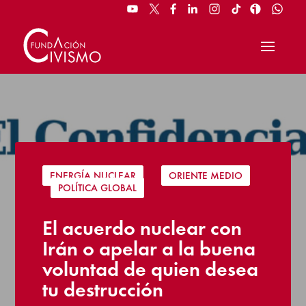
ENERGÍA NUCLEAR
|
ORIENTE MEDIO
|
POLÍTICA GLOBAL
El acuerdo nuclear con
Irán o apelar a la buena
voluntad de quien desea
tu destrucción