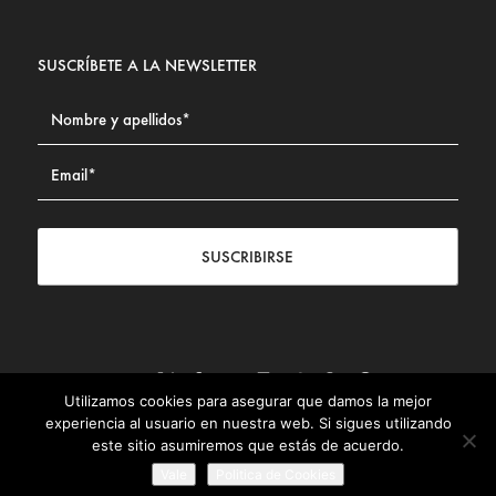
SUSCRÍBETE A LA NEWSLETTER
SUSCRIBIRSE
Utilizamos cookies para asegurar que damos la mejor
Contacto
|
Aviso legal
|
Política de privacidad
|
Política de
experiencia al usuario en nuestra web. Si sigues utilizando
Cookies
este sitio asumiremos que estás de acuerdo.
© Fundación Civismo 2025
Vale
Politica de Cookies