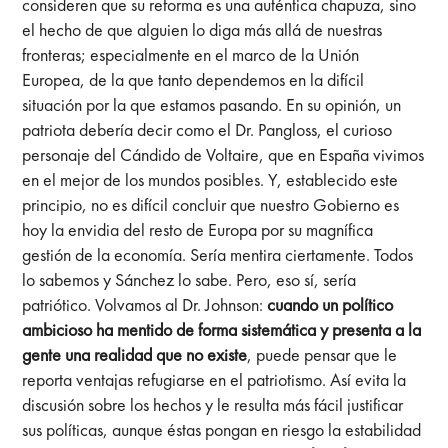
consideren que su reforma es una auténtica chapuza, sino
el hecho de que alguien lo diga más allá de nuestras
fronteras; especialmente en el marco de la Unión
Europea, de la que tanto dependemos en la difícil
situación por la que estamos pasando. En su opinión, un
patriota debería decir como el Dr. Pangloss, el curioso
personaje del Cándido de Voltaire, que en España vivimos
en el mejor de los mundos posibles. Y, establecido este
principio, no es difícil concluir que nuestro Gobierno es
hoy la envidia del resto de Europa por su magnífica
gestión de la economía. Sería mentira ciertamente. Todos
lo sabemos y Sánchez lo sabe. Pero, eso sí, sería
patriótico. Volvamos al Dr. Johnson:
cuando un político
ambicioso ha mentido de forma sistemática y presenta a la
gente una realidad que no existe
, puede pensar que le
reporta ventajas refugiarse en el patriotismo. Así evita la
discusión sobre los hechos y le resulta más fácil justificar
sus políticas, aunque éstas pongan en riesgo la estabilidad