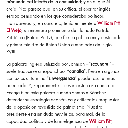
búsqueda del interés de la comunidad
; y en el que él
creía. No; parece que, en su crítica, el escritor inglés
estaba pensando en los que consideraba políticos
maniobreros; y, en concreto, tenía en mente a
William Pitt
El Viejo
, un miembro prominente del llamado Partido
Patriótico (Patriot Party), que fue un político muy destacado
y primer ministro de Reino Unido a mediados del siglo
XVIII.
La palabra inglesa utilizada por Johnson –“
scoundrel
”–
suele traducirse al español por “
canalla
”. Pero en algunos
contextos el término “
sinvergüenza
” puede resultar más
adecuado. Y, seguramente, lo es en este caso concreto.
Encaja bien esta palabra cuando vemos a Sánchez
defender su estrategia económica y criticar las propuestas
de la oposición revestido de patriotismo. Nuestro
presidente está sin duda muy lejos, para mal, de la
capacidad política y de la inteligencia de
William Pitt
;