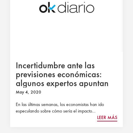
Incertidumbre ante las
previsiones económicas:
algunos expertos apuntan
incluso a caídas del PIB del
May 4, 2020
22%
En las últimas semanas, los economistas han ido
especulando sobre cómo sería el impacto...
LEER MÁS