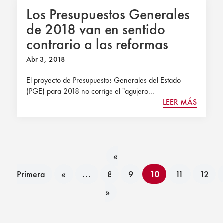
Los Presupuestos Generales
de 2018 van en sentido
contrario a las reformas
necesarias, según Civismo.
Abr 3, 2018
Norbolsa
El proyecto de Presupuestos Generales del Estado
(PGE) para 2018 no corrige el "agujero...
LEER MÁS
«
Primera
«
...
8
9
10
11
12
»