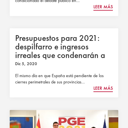
condicionado el debate público en...
LEER MÁS
Presupuestos para 2021:
despilfarro e ingresos
irreales que condenarán a
España al ostracismo
Dic 5, 2020
El mismo día en que España está pendiente de los
cierres perimetrales de sus provincias...
LEER MÁS