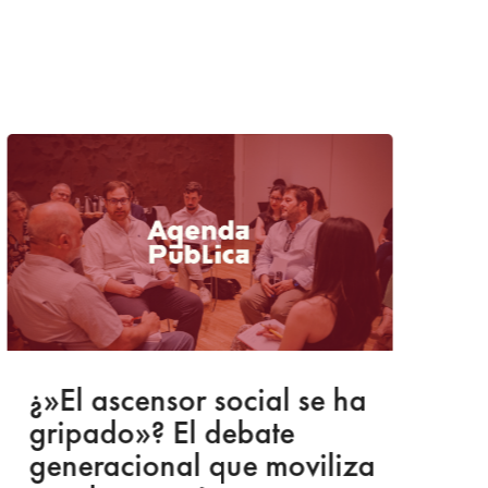
¿»El ascensor social se ha
C
gripado»? El debate
c
generacional que moviliza
O