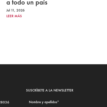
a todo un país
R
r
Jul 11, 2026
LEER MÁS
Jul
LE
SUSCRÍBETE A LA NEWSLETTER
 28036