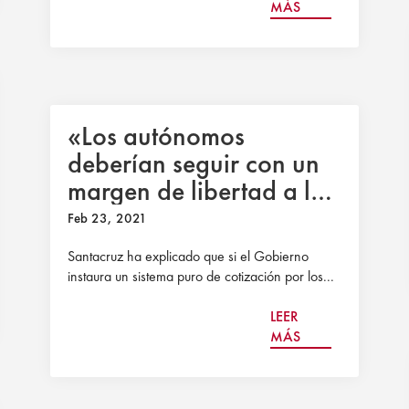
MÁS
«Los autónomos
deberían seguir con un
margen de libertad a la
hora de fijar su
Feb 23, 2021
cotización»
Santacruz ha explicado que si el Gobierno
instaura un sistema puro de cotización por los...
LEER
MÁS