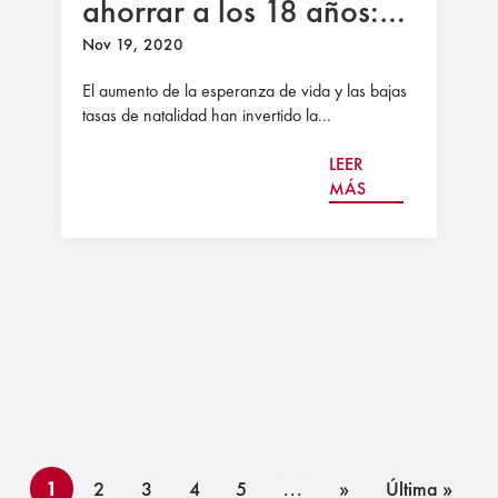
ahorrar a los 18 años:
las propuestas de los
Nov 19, 2020
expertos para salvar las
El aumento de la esperanza de vida y las bajas
pensiones
tasas de natalidad han invertido la...
LEER
MÁS
1
2
3
4
5
...
»
Última »