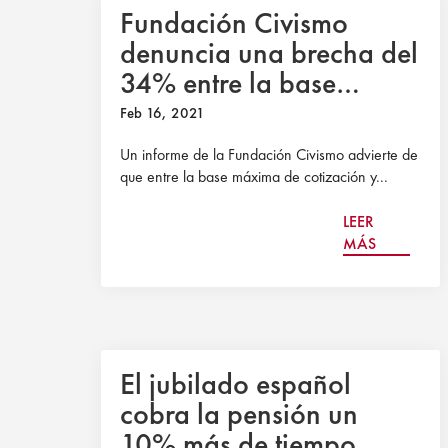
Fundación Civismo
denuncia una brecha del
34% entre la base
máxima y la pensión
Feb 16, 2021
máxima y pide equidad
Un informe de la Fundación Civismo advierte de
que entre la base máxima de cotización y...
LEER
MÁS
El jubilado español
cobra la pensión un
10% más de tiempo