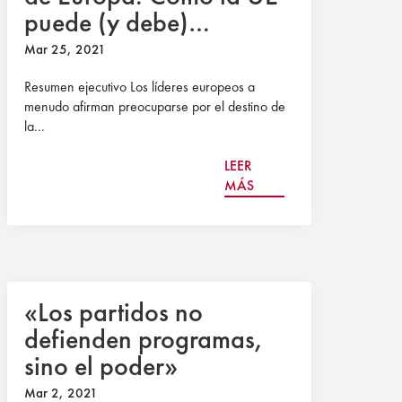
puede (y debe)
convertirse en el actor
Mar 25, 2021
indispensable en la
Resumen ejecutivo Los líderes europeos a
restauración
menudo afirman preocuparse por el destino de
democrática de
la...
Venezuela
LEER
MÁS
«Los partidos no
defienden programas,
sino el poder»
Mar 2, 2021