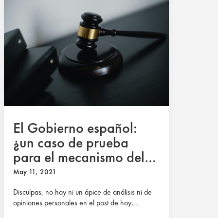
El Gobierno español:
¿un caso de prueba
para el mecanismo del
Estado de Derecho de la
May 11, 2021
UE?
Disculpas, no hay ni un ápice de análisis ni de
opiniones personales en el post de hoy,...