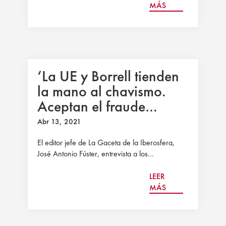
MÁS
‘La UE y Borrell tienden
la mano al chavismo.
Aceptan el fraude
electoral de Maduro con
Abr 13, 2021
ingenuidad’
El editor jefe de La Gaceta de la Iberosfera,
José Antonio Fúster, entrevista a los...
LEER
MÁS