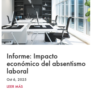
Informe: Impacto
I
económico del absentismo
I
laboral
S
I
Oct 6, 2025
2
LEER MÁS
Ju
LE