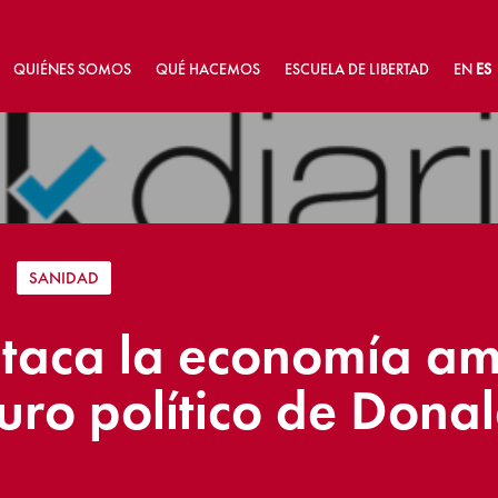
QUIÉNES SOMOS
QUÉ HACEMOS
ESCUELA DE LIBERTAD
EN
ES
|
SANIDAD
 ataca la economía a
uturo político de Don