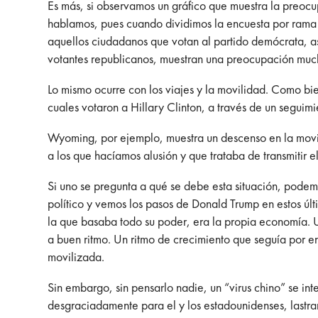
Es más, si observamos un gráfico que muestra la preoc
hablamos, pues cuando dividimos la encuesta por rama i
aquellos ciudadanos que votan al partido demócrata, así
votantes republicanos, muestran una preocupación mucho
Lo mismo ocurre con los viajes y la movilidad. Como bi
cuales votaron a Hillary Clinton, a través de un seguim
Wyoming, por ejemplo, muestra un descenso en la movil
a los que hacíamos alusión y que trataba de transmitir e
Si uno se pregunta a qué se debe esta situación, podem
político y vemos los pasos de Donald Trump en estos úl
la que basaba todo su poder, era la propia economía. 
a buen ritmo. Un ritmo de crecimiento que seguía por 
movilizada.
Sin embargo, sin pensarlo nadie, un “virus chino” se inte
desgraciadamente para el y los estadounidenses, lastra