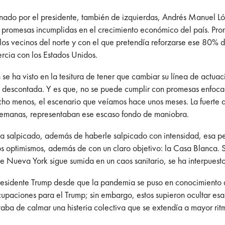
nado por el presidente, también de izquierdas,
Andrés Manuel Lóp
s promesas incumplidas en el crecimiento económico del país. Pro
os vecinos del norte y con el que pretendía reforzarse ese 80% de
ercia con los Estados Unidos.
se ha visto en la tesitura de tener que cambiar su línea de actua
 descontada. Y es que, no se puede cumplir con promesas enfoca
cho menos, el escenario que veíamos hace unos meses. La fuerte 
 semanas, representaban ese escaso fondo de maniobra.
e ha salpicado, además de haberle salpicado con intensidad, esa p
los optimismos, además de con un claro objetivo: la Casa Blanca. 
 Nueva York sigue sumida en un caos sanitario, se ha interpuesto 
presidente Trump desde que la pandemia se puso en conocimiento
cupaciones para el Trump; sin embargo, estos supieron ocultar es
taba de calmar una histeria colectiva que se extendía a mayor ritm