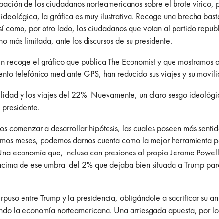
upación de los ciudadanos norteamericanos sobre el brote vírico
deológica, la gráfica es muy ilustrativa. Recoge una brecha bast
 como, por otro lado, los ciudadanos que votan al partido republi
 más limitada, ante los discursos de su presidente.
en recoge el gráfico que publica The Economist y que mostramos a
iento telefónico mediante GPS, han reducido sus viajes y su movi
idad y los viajes del 22%. Nuevamente, un claro sesgo ideológico
l presidente.
os comenzar a desarrollar hipótesis, las cuales poseen más sentid
timos meses, podemos darnos cuenta como la mejor herramienta pol
Una economía que, incluso con presiones al propio Jerome Powell
encima de ese umbral del 2% que dejaba bien situada a Trump par
rpuso entre Trump y la presidencia, obligándole a sacrificar su ans
ndo la economía norteamericana. Una arriesgada apuesta, por lo q