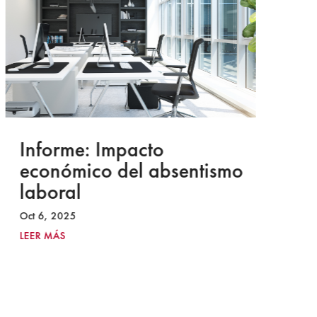
Informe: Impacto
I
económico del absentismo
I
laboral
S
I
Oct 6, 2025
2
LEER MÁS
Ju
LE