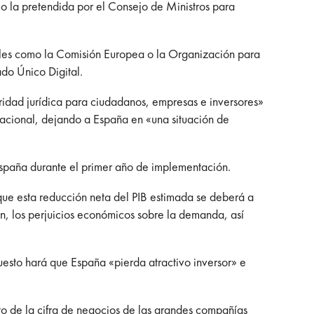
o la pretendida por el Consejo de Ministros para
nales como la Comisión Europea o la Organización para
do Único Digital.
idad jurídica para ciudadanos, empresas e inversores»
ernacional, dejando a España en «una situación de
España durante el primer año de implementación.
que esta
reducción neta del PIB estimada se deberá a
ón, los perjuicios económicos sobre la demanda, así
uesto hará que España «pierda atractivo inversor» e
to de la cifra de negocios de las grandes compañías