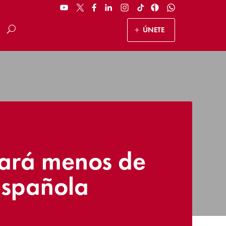
ÚNETE
dará menos de
española