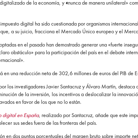
 digitalizado de la economía, y
«
nunca de manera unilateral» com
n impuesto digital ha sido cuestionada por organismos internacio
ue, a su juicio,
fracciona el Mercado Único europeo y el Merca
optadas en el pasado han demostrado generar una «fuerte insegur
 «claro obstáculo» para la participación del país en el debate int
ernacional».
irá en una reducción neta de 302,6 millones de euros del PIB de 
por los investigadores Javier Santacruz y Álvaro Martín, destaca 
inución de la inversión, los incentivos a deslocalizar la innovaci
ravados en favor de los que no lo están.
 digital en España
, realizado por Santacruz, añade que este imp
ecer sus sedes fuera de las fronteras del país.
ión en dos puntos porcentuales del margen bruto sobre importe ne