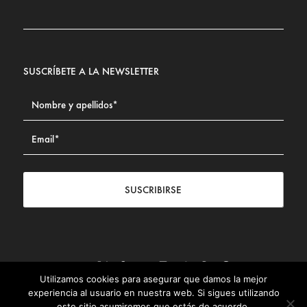
SUSCRÍBETE A LA NEWSLETTER
SUSCRIBIRSE
Utilizamos cookies para asegurar que damos la mejor
Contacto
|
Aviso legal
|
Política de privacidad
|
Política de
experiencia al usuario en nuestra web. Si sigues utilizando
Cookies
este sitio asumiremos que estás de acuerdo.