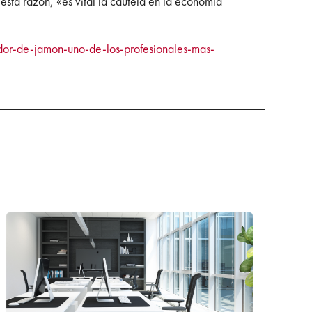
sta razón, «es vital la cautela en la economía
dor-de-jamon-uno-de-los-profesionales-mas-