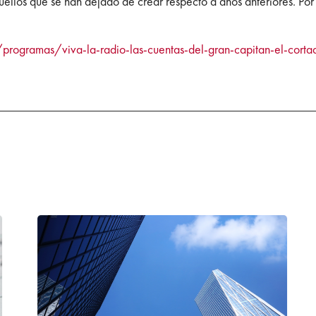
llos que se han dejado de crear respecto a años anteriores. Por e
programas/viva-la-radio-las-cuentas-del-gran-capitan-el-corta