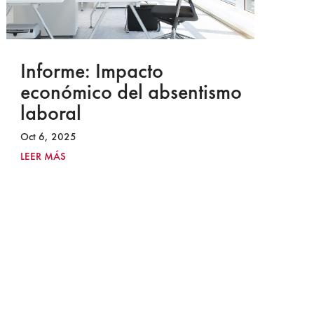
Informe: Impacto
I
económico del absentismo
I
laboral
S
I
Oct 6, 2025
2
LEER MÁS
Ju
LE