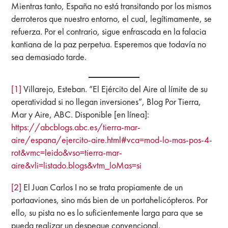
Mientras tanto, España no está transitando por los mismos
derroteros que nuestro entorno, el cual, legítimamente, se
refuerza. Por el contrario, sigue enfrascada en la falacia
kantiana de la paz perpetua. Esperemos que todavía no
sea demasiado tarde.
[1]
Villarejo, Esteban. “El Ejército del Aire al límite de su
operatividad si no llegan inversiones”, Blog Por Tierra,
Mar y Aire, ABC. Disponible [en línea]:
https://abcblogs.abc.es/tierra-mar-
aire/espana/ejercito-aire.html#vca=mod-lo-mas-pos-4-
rot&vmc=leido&vso=tierra-mar-
aire&vli=listado.blogs&vtm_loMas=si
[2]
El Juan Carlos I no se trata propiamente de un
portaaviones, sino más bien de un portahelicópteros. Por
ello, su pista no es lo suficientemente larga para que se
pueda realizar un despegue convencional.