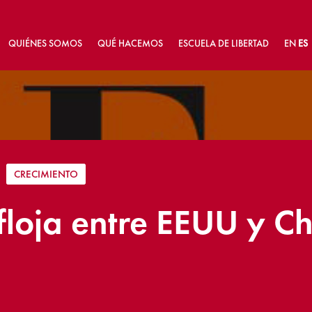
QUIÉNES SOMOS
QUÉ HACEMOS
ESCUELA DE LIBERTAD
EN
ES
|
CRECIMIENTO
afloja entre EEUU y C