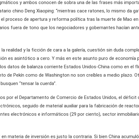
máticos y ambos conocen de sobra una de las frases más importante
atario chino Deng Xiaoping: “mientras cace ratones, lo mismo da gat
a el proceso de apertura y reforma política tras la muerte de Mao en
arios fuera de tono que los negociadores y gobernantes hacían ante
 la realidad y la ficción de cara a la galería, cuestión sin duda co
ción es asintótico a cero. Y más en este asunto puro de economía po
n los datos de balanza corriente Estados Unidos-China como en el fl
to de Pekín como de Washington no son creíbles a medio plazo. Ot
busquen “tensar la cuerda”.
ados por el Departamento de Comercio de Estados Unidos, el déficit
nicos, seguido de material auxiliar para la fabricación de reactor
tes electrónicos e informáticos (29 por ciento), sector inmobiliario
en materia de inversión es justo la contraria. Si bien China acumul