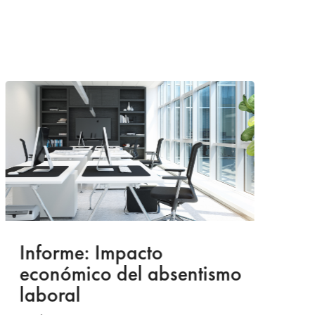
Informe: Impacto
I
económico del absentismo
I
laboral
S