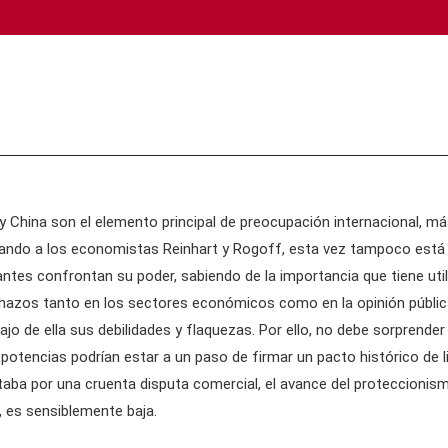
 China son el elemento principal de preocupación internacional, má
seando a los economistas Reinhart y Rogoff, esta vez tampoco está
antes confrontan su poder, sabiendo de la importancia que tiene util
chazos tanto en los sectores económicos como en la opinión pública 
o de ella sus debilidades y flaquezas. Por ello, no debe sorprende
s potencias podrían estar a un paso de firmar un pacto histórico d
taba por una cruenta disputa comercial, el avance del proteccionismo
, es sensiblemente baja.