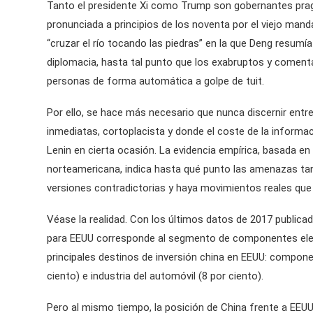
Tanto el presidente Xi como Trump son gobernantes prag
pronunciada a principios de los noventa por el viejo mand
“cruzar el río tocando las piedras” en la que Deng resumí
diplomacia, hasta tal punto que los exabruptos y coment
personas de forma automática a golpe de tuit.
Por ello, se hace más necesario que nunca discernir entre
inmediatas, cortoplacista y donde el coste de la informa
Lenin en cierta ocasión. La evidencia empírica, basada e
norteamericana, indica hasta qué punto las amenazas tan
versiones contradictorias y haya movimientos reales que 
Véase la realidad. Con los últimos datos de 2017 public
para EEUU corresponde al segmento de componentes electró
principales destinos de inversión china en EEUU: componen
ciento) e industria del automóvil (8 por ciento).
Pero al mismo tiempo, la posición de China frente a EEUU 