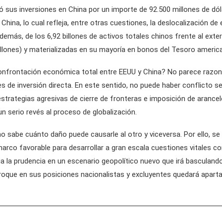
ó sus inversiones en China por un importe de 92.500 millones de dó
 China, lo cual refleja, entre otras cuestiones, la deslocalización 
emás, de los 6,92 billones de activos totales chinos frente al exte
billones) y materializadas en su mayoría en bonos del Tesoro american
confrontación económica total entre EEUU y China? No parece razon
s de inversión directa. En este sentido, no puede haber conflicto s
strategias agresivas de cierre de fronteras e imposición de arancel
n serio revés al proceso de globalización.
no sabe cuánto daño puede causarle al otro y viceversa. Por ello, se 
o favorable para desarrollar a gran escala cuestiones vitales como l
a la prudencia en un escenario geopolítico nuevo que irá basculand
nroque en sus posiciones nacionalistas y excluyentes quedará apart