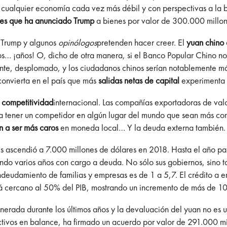
 cualquier economía cada vez más débil y con perspectivas a la b
es que ha anunciado Trump
a bienes por valor de 300.000 millon
e Trump y algunos
opinólogos
pretenden hacer creer. El
yuan chino 
imos… ¡años! O, dicho de otra manera, si el Banco Popular Chino n
ente, desplomado, y los ciudadanos chinos serían notablemente 
convierta en el país que más
salidas netas de capital
experimenta
 competitividad
internacional. Las compañías exportadoras de val
a tener un competidor en algún lugar del mundo que sean más com
n a ser más caros
en moneda local… Y la deuda externa también.
s ascendió a 7.000 millones de dólares en 2018. Hasta el año p
do varios años con cargo a deuda. No sólo sus gobiernos, sino ta
 endeudamiento de familias y empresas es de 1 a 5,7. El crédito a
á cercano al 50% del PIB, mostrando un incremento de más de 10 
erada durante los últimos años y la devaluación del yuan no es 
ivos en balance, ha firmado un acuerdo por valor de 291.000 mil