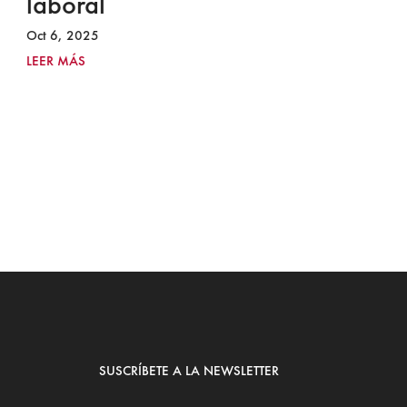
laboral
S
I
Oct 6, 2025
2
LEER MÁS
Ju
LE
SUSCRÍBETE A LA NEWSLETTER