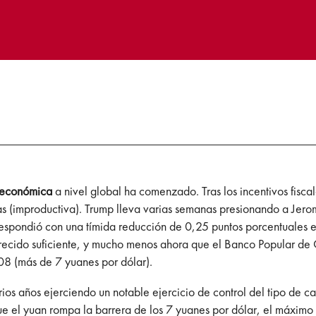
n económica
a nivel global ha comenzado. Tras los incentivos fisca
sas (improductiva). Trump lleva varias semanas presionando a Jer
 respondió con una tímida reducción de 0,25 puntos porcentuales en
recido suficiente, y mucho menos ahora que el Banco Popular de 
8 (más de 7 yuanes por dólar).
rios años ejerciendo un notable ejercicio de control del tipo de c
que el yuan rompa la barrera de los 7 yuanes por dólar, el máxim