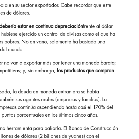
aja en su sector exportador. Cabe recordar que este
es de dólares.
debería estar en continua depreciación
frente al dólar
o hubiese ejercido un control de divisas como el que ha
más pobres. No en vano, solamente ha bastado una
 del mundo.
or no van a exportar más por tener una moneda barata;
petitivas; y, sin embargo,
los productos que compran
asado, la deuda en moneda extranjera se había
mbién sus agentes reales (empresas y familias). La
 empresas continúa ascendiendo hasta casi el 170% del
puntos porcentuales en los últimos cinco años.
una herramienta para paliarla. El Banco de Construcción
lones de dólares (2 billones de yuanes) con el