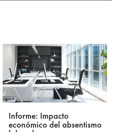
Informe: Impacto
I
económico del absentismo
I