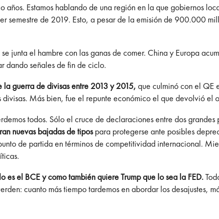
nco años. Estamos hablando de una región en la que gobiernos l
mer semestre de 2019. Esto, a pesar de la emisión de 900.000 mil
e se junta el hambre con las ganas de comer. China y Europa acum
ar dando señales de fin de ciclo.
e la guerra de divisas entre 2013 y 2015,
que culminó con el QE eu
s divisas. Más bien, fue el repunte económico el que devolvió el
perdemos todos. Sólo el cruce de declaraciones entre dos grandes 
ran nuevas bajadas de tipos
para protegerse ante posibles deprec
punto de partida en términos de competitividad internacional. Mie
ticas.
o es el BCE y como también quiere Trump que lo sea la FED.
Tod
uerden: cuanto más tiempo tardemos en abordar los desajustes, más