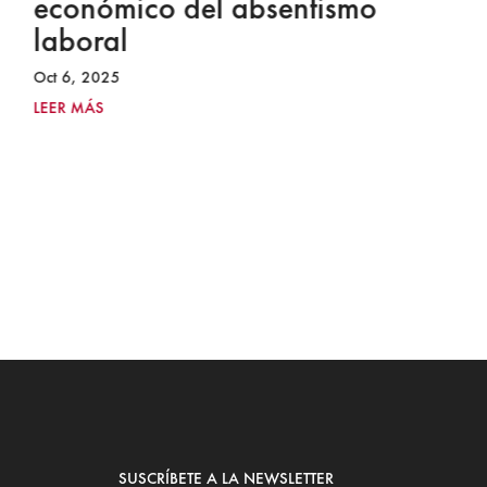
económico del absentismo
I
laboral
S
I
Oct 6, 2025
2
LEER MÁS
Ju
LE
SUSCRÍBETE A LA NEWSLETTER