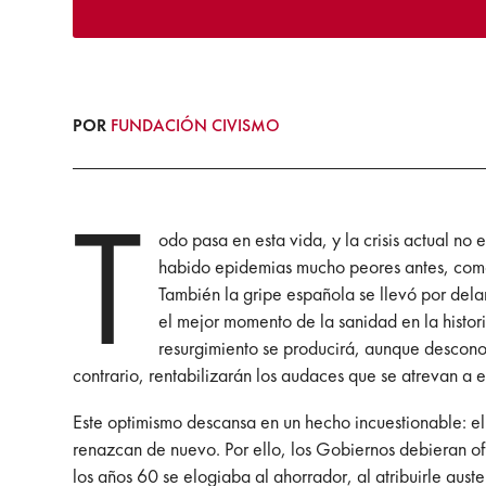
POR
FUNDACIÓN CIVISMO
T
odo pasa en esta vida, y la crisis actual 
habido epidemias mucho peores antes, como 
También la gripe española se llevó por dela
el mejor momento de la sanidad en la histor
resurgimiento se producirá, aunque descono
contrario, rentabilizarán los audaces que se atrevan a
Este optimismo descansa en un hecho incuestionable: el 
renazcan de nuevo. Por ello, los Gobiernos debieran of
los años 60 se elogiaba al ahorrador, al atribuirle aus