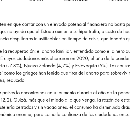
sten en que contar con un elevado potencial financiero no basta 
o, no ayuda que el Estado aumente su hipertrofia, a costa de hach
 despilfarros injustificables en tiempo de crisis, que tendrán que
e la recuperación: el ahorro familiar, entendido como el dinero qu
CDE cuyos ciudadanos más ahorraron en 2020, el año de la pande
ecia (-7,8%), Nueva Zelanda (4,7%) y Eslovaquia (5%). Las caus
Así como los griegos han tenido que tirar del ahorro para sobreviv
is, reducido.
 países lo encontramos en su aumento durante el año de la pandem
12,2). Quizá, más que el miedo a lo que venga, la razón de esto
hostelería cerrados y sin vacaciones, el consumo ha disminuido d
conómica enorme, pero como la confianza de los ciudadanos en su