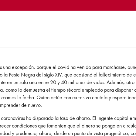
no es una excepción, porque el covid ha venido para marcharse, 
la Peste Negra del siglo XIV, que ocasionó el fallecimiento de 
nte en un solo año entre 20 y 40 millones de vidas. Además, otro 
ia, como lo demuestra el tiempo récord empleado para disponer d
zcamos la fecha. Quien actúe con excesiva cautela y espere ina
 emprender de nuevo.
coronavirus ha disparado la tasa de ahorro. El ingente capital e
recer condiciones que fomenten que el dinero se ponga en circul
teridad y prudencia, ahora, desde un punto de vista pragmático, c