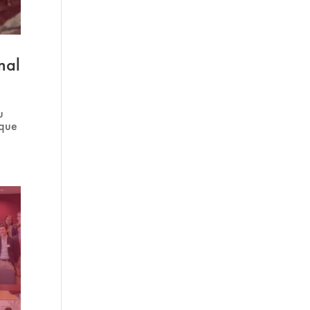
nal
u
 que