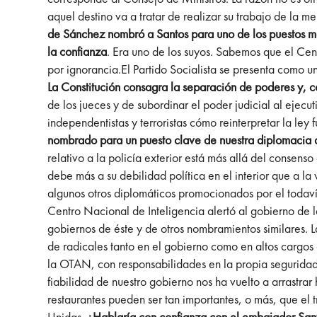
aquel destino va a tratar de realizar su trabajo de la m
de Sánchez nombró a Santos para uno de los puestos má
la confianza
. Era uno de los suyos. Sabemos que el Cen
por ignorancia.El Partido Socialista se presenta como u
La Constitución consagra la separación de poderes y, co
de los jueces y de subordinar el poder judicial al ejecu
independentistas y terroristas cómo reinterpretar la ley
nombrado para un puesto clave de nuestra diplomacia 
relativo a la policía exterior está más allá del consen
debe más a su debilidad política en el interior que a la
algunos otros diplomáticos promocionados por el toda
Centro Nacional de Inteligencia alertó al gobierno de l
gobiernos de éste y de otros nombramientos similares. 
de radicales tanto en el gobierno como en altos cargos
la OTAN, con responsabilidades en la propia seguridad
fiabilidad de nuestro gobierno nos ha vuelto a arrastrar
restaurantes pueden ser tan importantes, o más, que el
Unidas.
¿Hablaría con confianza con el embajador San