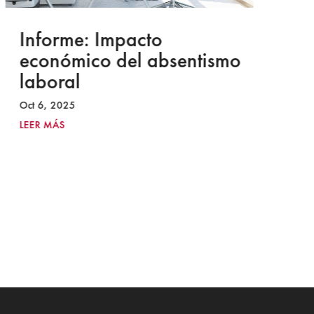
Informe: Impacto
I
económico del absentismo
I
laboral
S
I
Oct 6, 2025
2
LEER MÁS
Ju
LE