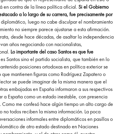
en contra de la línea política oficial.
Si el Gobierno
stacado a lo largo de su carrera, fue precisamente por
el diplomático, luego no cabe disculpar el nombramiento
amiento no siempre parece ajustarse a esta afirmación.
a trata, desde hace décadas, de asaltar la independencia
llevan años negociando con nacionalistas,
ional.
Lo importante del caso Santos es que fue
es Santos sino el partido socialista, que también en lo
mantenido posiciones ortodoxas en política exterior se
e lo que mantienen figuras como Rodríguez Zapatero o
lector se puede imaginar de la misma manera que el
 otras embajadas en España informaron a sus respectivos
rar a España como un estado inestable, con presencia
ias. Como me confesó hace algún tiempo un alto cargo de
o no todos reciben la misma información. La poca
nversaciones informales entre diplomáticos en pasillos o
diplomático de otro estado destinado en Naciones
u nombramiento, y el de otros como él, nuestro