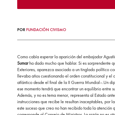
POR
FUNDACIÓN CIVISMO
Como cabía esperar la aparición del embajador Agustí
Sumar
ha dado mucho que hablar. Si es sorprendente que
Exteriores, aparezca asociado a un tinglado político 
llevaba años cuestionando el orden constitucional y el 
atlántico desde el final de la II Guerra Mundial–.Un dip
ese momento tendrá que encontrar un equilibrio entre su
Además, y no es tema menor, representa al Estado ante l
instrucciones que recibe le resultan inaceptables, por l
este suceso que creo no han recibido toda la atención 
corresponde al Consejo de Ministros. La razón no es ot