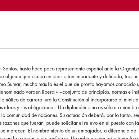
n Santos, hasta hace poco representante español ante la Organi
 alguien que ocupa un puesto tan importante y delicado, tras una
como Sumar, mucho más lo es el que de pronto hayamos conocido 
denominado «orden liberal» –conjunto de principios, normas e inst
lomático de carrera jura la Constitución al incorporarse al ministe
s ideas y sus obligaciones. Un diplomático no es sólo un miembro
a comunidad de naciones. Su actuación deberá, por lo tanto, ser 
as razones que fueran, puede solicitar el relevo en el puesto con
que merecen. El nombramiento de un embajador, a diferencia de los
ra que la exigencia de confianza. Un gobierno necesita tener la 