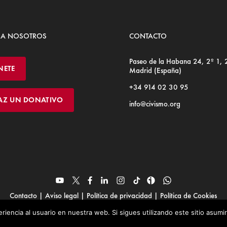
 A NOSOTROS
CONTACTO
Paseo de la Habana 24, 2º 1,
NETE
Madrid (España)
+34 914 02 30 95
AZ UN DONATIVO
info@civismo.org
Contacto
|
Aviso legal
|
Política de privacidad
|
Política de Cookies
© Fundación Civismo 2025
riencia al usuario en nuestra web. Si sigues utilizando este sitio asum