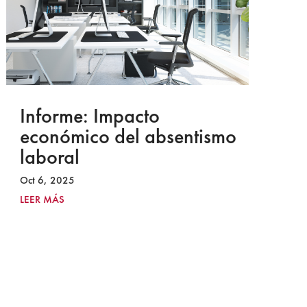
Informe: Impacto
I
económico del absentismo
I
laboral
S
I
Oct 6, 2025
2
LEER MÁS
Ju
LE