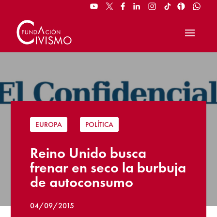
EUROPA
|
POLÍTICA
Reino Unido busca
frenar en seco la burbuja
de autoconsumo
04/09/2015