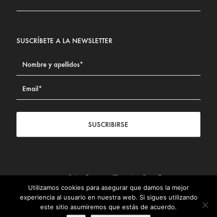
SUSCRÍBETE A LA NEWSLETTER
SUSCRIBIRSE
Utilizamos cookies para asegurar que damos la mejor
Contacto
|
Aviso legal
|
Política de privacidad
|
Política de
experiencia al usuario en nuestra web. Si sigues utilizando
Cookies
este sitio asumiremos que estás de acuerdo.
© Fundación Civismo 2025