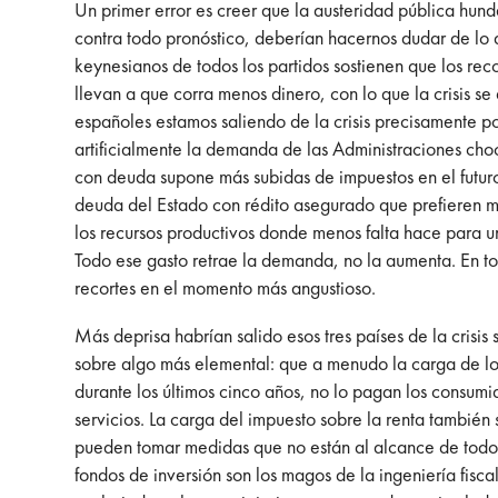
Un primer error es creer que la austeridad pública hund
contra todo pronóstico, deberían hacernos dudar de lo 
keynesianos de todos los partidos sostienen que los reco
llevan a que corra menos dinero, con lo que la crisis se
españoles estamos saliendo de la crisis precisamente p
artificialmente la demanda de las Administraciones choc
con deuda supone más subidas de impuestos en el futuro
deuda del Estado con rédito asegurado que prefieren m
los recursos productivos donde menos falta hace para u
Todo ese gasto retrae la demanda, no la aumenta. En to
recortes en el momento más angustioso.
Más deprisa habrían salido esos tres países de la crisis
sobre algo más elemental: que a menudo la carga de lo
durante los últimos cinco años, no lo pagan los consum
servicios. La carga del impuesto sobre la renta tambié
pueden tomar medidas que no están al alcance de todos.
fondos de inversión son los magos de la ingeniería fiscal