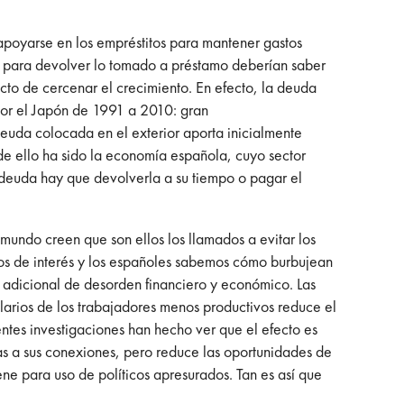
 apoyarse en los empréstitos para mantener gastos
co para devolver lo tomado a préstamo deberían saber
cto de cercenar el crecimiento. En efecto, la deuda
por el Japón de 1991 a 2010: gran
 deuda colocada en el exterior aporta inicialmente
de ello ha sido la economía española, cuyo sector
a deuda hay que devolverla a su tiempo o pagar el
mundo creen que son ellos los llamados a evitar los
pos de interés y los españoles sabemos cómo burbujean
te adicional de desorden financiero y económico. Las
alarios de los trabajadores menos productivos reduce el
tes investigaciones han hecho ver que el efecto es
ias a sus conexiones, pero reduce las oportunidades de
ene para uso de políticos apresurados. Tan es así que