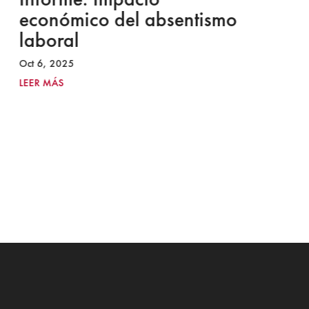
económico del absentismo
I
laboral
S
I
Oct 6, 2025
2
LEER MÁS
Ju
LE