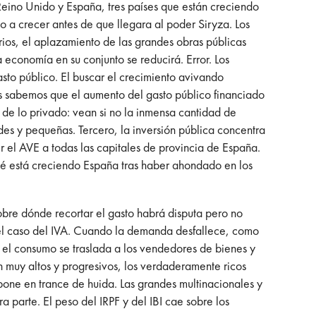
 Reino Unido y España, tres países que están creciendo
 a crecer antes de que llegara al poder Siryza. Los
arios, el aplazamiento de las grandes obras públicas
a economía en su conjunto se reducirá. Error. Los
sto público. El buscar el crecimiento avivando
uos sabemos que el aumento del gasto público financiado
 de lo privado: vean si no la inmensa cantidad de
es y pequeñas. Tercero, la inversión pública concentra
 el AVE a todas las capitales de provincia de España.
ué está creciendo España tras haber ahondado en los
Sobre dónde recortar el gasto habrá disputa pero no
 el caso del IVA. Cuando la demanda desfallece, como
e el consumo se traslada a los vendedores de bienes y
n muy altos y progresivos, los verdaderamente ricos
pone en trance de huida. Las grandes multinacionales y
ra parte. El peso del IRPF y del IBI cae sobre los