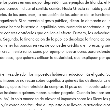
e los países en una mayor depresión. Los ejemplos de Irlanda, el
que parece indicar el sentido común. Hasta Grecia se había puesto
rtes de las pensiones, la reducción de los salarios de los funcion
 agudizará. Si se recorta el gasto público, dicen, la demanda de l
orque hemos buscado el equilibrio presupuestario recortando el ga
a con tres obstáculos que anulan el efecto. Primero, los individ
. Segundo, la financiación de lo público desplaza la financiación
antener los bancos en vez de conceder crédito a empresas, grand
n crecimiento sano, como por ejemplo nuevas obras para extender
do caso, que quienes critican la austeridad, que expliquen por q
 si en vez de subir los impuestos hubieran reducido más el gasto. 
s impuestos no recae sobre aquéllos a quienes iba destinada. Es
idores, que se han retraído de comprar. El peso del impuesto sobr
n se traslada a quienes menos pueden pagarlo. Cuando los tipos so
 Así, la sola amenaza de elevar el impuesto sobre las Sicav las 
 y/o evitan con facilidad el impuesto o se llevan la actividad a ot