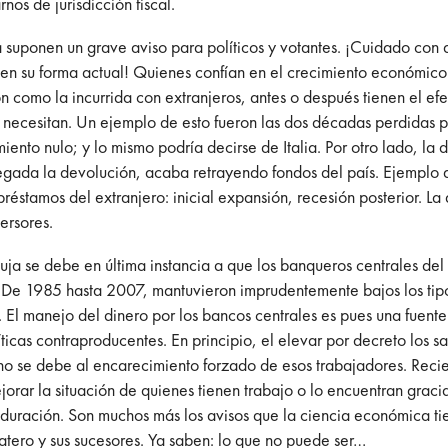
nos de jurisdicción fiscal.
da suponen un grave aviso para políticos y votantes. ¡Cuidado con
ar en su forma actual! Quienes confían en el crecimiento económi
 como la incurrida con extranjeros, antes o después tienen el efe
s necesitan. Un ejemplo de esto fueron las dos décadas perdidas 
iento nulo; y lo mismo podría decirse de Italia. Por otro lado, la
legada la devolución, acaba retrayendo fondos del país. Ejemplo 
réstamos del extranjero: inicial expansión, recesión posterior. L
ersores.
ja se debe en última instancia a que los banqueros centrales del 
a. De 1985 hasta 2007, mantuvieron imprudentemente bajos los ti
o. El manejo del dinero por los bancos centrales es pues una fuen
ticas contraproducentes. En principio, el elevar por decreto los s
o se debe al encarecimiento forzado de esos trabajadores. Recien
jorar la situación de quienes tienen trabajo o lo encuentran grac
ga duración. Son muchos más los avisos que la ciencia económica ti
tero y sus sucesores. Ya saben: lo que no puede ser…