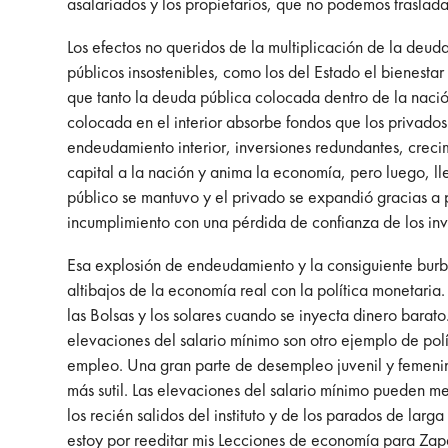
asalariados y los propietarios, que no podemos trasladar
Los efectos no queridos de la multiplicación de la deu
públicos insostenibles, como los del Estado el bienest
que tanto la deuda pública colocada dentro de la nación
colocada en el interior absorbe fondos que los privado
endeudamiento interior, inversiones redundantes, crecim
capital a la nación y anima la economía, pero luego, l
público se mantuvo y el privado se expandió gracias a p
incumplimiento con una pérdida de confianza de los inv
Esa explosión de endeudamiento y la consiguiente burbu
altibajos de la economía real con la política monetari
las Bolsas y los solares cuando se inyecta dinero barat
elevaciones del salario mínimo son otro ejemplo de polí
empleo. Una gran parte de desempleo juvenil y femenin
más sutil. Las elevaciones del salario mínimo pueden me
los recién salidos del instituto y de los parados de lar
estoy por reeditar mis Lecciones de economía para Zapa