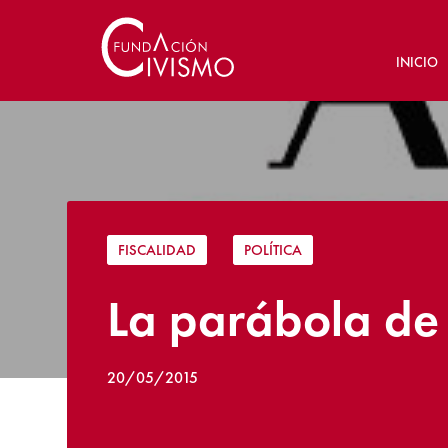
INICIO
FISCALIDAD
|
POLÍTICA
La parábola de 
20/05/2015