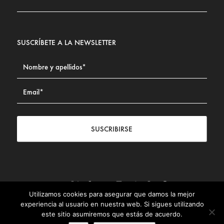
SUSCRÍBETE A LA NEWSLETTER
SUSCRIBIRSE
Utilizamos cookies para asegurar que damos la mejor
Contacto
|
Aviso legal
|
Política de privacidad
|
Política de
experiencia al usuario en nuestra web. Si sigues utilizando
Cookies
este sitio asumiremos que estás de acuerdo.
© Fundación Civismo 2025