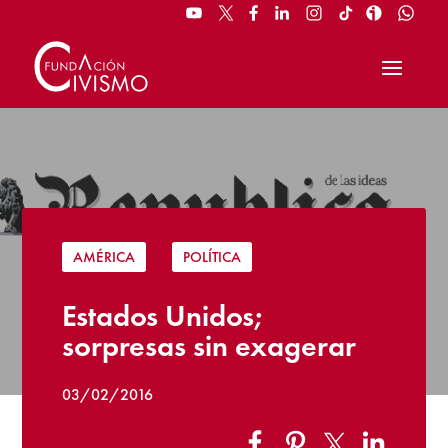
AMÉRICA
|
POLÍTICA
Estados Unidos;
sorpresas sin exagerar
03/02/2016