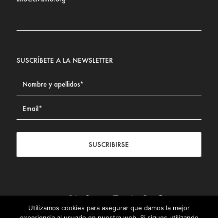
SUSCRÍBETE A LA NEWSLETTER
SUSCRIBIRSE
Utilizamos cookies para asegurar que damos la mejor
Contacto
|
Aviso legal
|
Política de privacidad
|
Política de
experiencia al usuario en nuestra web. Si sigues utilizando