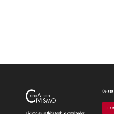
ÚNETE
Ú
Civismo es un think tank, o catalizador