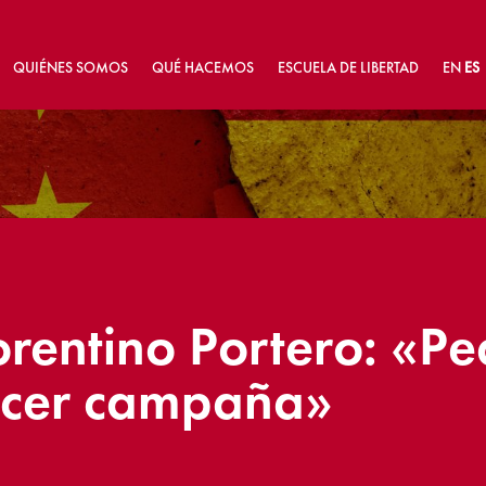
QUIÉNES SOMOS
QUÉ HACEMOS
ESCUELA DE LIBERTAD
EN
ES
lorentino Portero: «P
acer campaña»