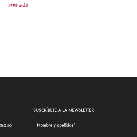
2
LEER MÁS
Ju
LE
SUSCRÍBETE A LA NEWSLETTER
 28036