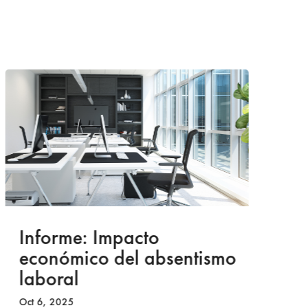
Informe: Impacto
I
económico del absentismo
I
laboral
S
I
Oct 6, 2025