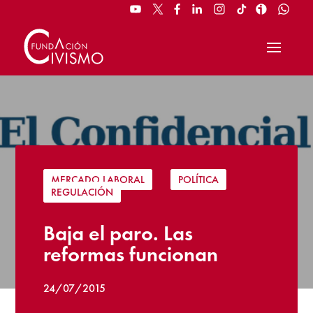
MERCADO LABORAL
|
POLÍTICA
|
REGULACIÓN
Baja el paro. Las
reformas funcionan
24/07/2015