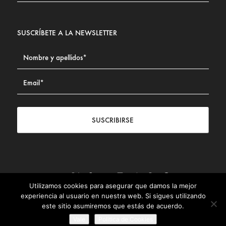
SUSCRÍBETE A LA NEWSLETTER
SUSCRIBIRSE
Utilizamos cookies para asegurar que damos la mejor
Contacto
|
Aviso legal
|
Política de privacidad
|
Política de
experiencia al usuario en nuestra web. Si sigues utilizando
Cookies
este sitio asumiremos que estás de acuerdo.
© Fundación Civismo 2025
Vale
Politica de Cookies