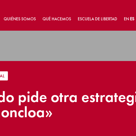
QUIÉNES SOMOS
QUÉ HACEMOS
ESCUELA DE LIBERTAD
EN
ES
AL
o pide otra estrategi
Moncloa»