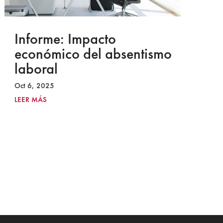
Informe: Impacto
I
económico del absentismo
I
laboral
S
I
Oct 6, 2025
2
LEER MÁS
Ju
LE