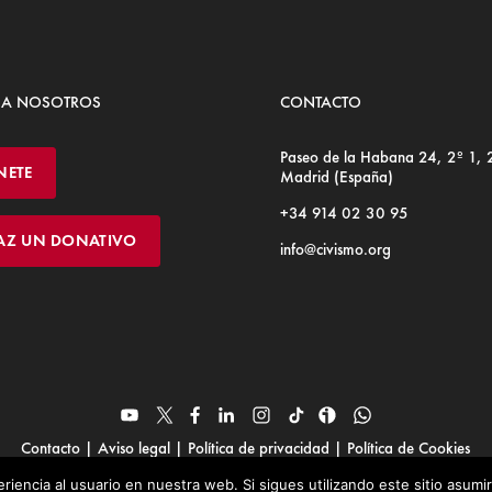
 A NOSOTROS
CONTACTO
Paseo de la Habana 24, 2º 1,
NETE
Madrid (España)
+34 914 02 30 95
AZ UN DONATIVO
info@civismo.org
Contacto
|
Aviso legal
|
Política de privacidad
|
Política de Cookies
© Fundación Civismo 2025
riencia al usuario en nuestra web. Si sigues utilizando este sitio asum