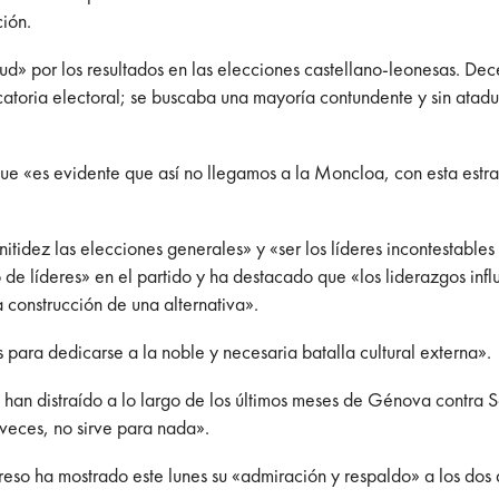
ión.
d» por los resultados en las elecciones castellano-leonesas. De
ocatoria electoral; se buscaba una mayoría contundente y sin ata
que «es evidente que así no llegamos a la Moncloa, con esta estra
itidez las elecciones generales» y «ser los líderes incontestables
de líderes» en el partido y ha destacado que «los liderazgos influ
a construcción de una alternativa».
 para dedicarse a la noble y necesaria batalla cultural externa».
 han distraído a lo largo de los últimos meses de Génova contra S
veces, no sirve para nada».
reso ha mostrado este lunes su «admiración y respaldo» a los do