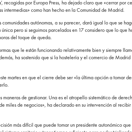
a’, recogidas por Europa Press, ha dejado claro que «cerrar por c
idas intermedias» como han hecho en la Comunidad de Madrid.
s comunidades autónomas, a su parecer, dará igual lo que se hag
a única pero si seguimos parcelados en 17 considero que lo que 
horas del toque de queda.
rmas que le están funcionando relativamente bien y siempre lla
ás, ha sostenido que si la hostelería y el comercio de Madrid fu
ste martes en que el cierre debe ser «la última opción a tomar d
erlo.
maneras de gestionar. Una es el atropello sistemático de derecho
to de miles de negocios», ha declarado en su intervención al recib
isión más difícil que puede tomar un presidente autonómico que f