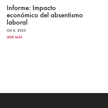
Informe: Impacto
I
económico del absentismo
I
laboral
S
I
Oct 6, 2025
2
LEER MÁS
Ju
LE