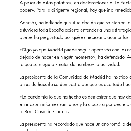
A pesar de estas palabras, en declaraciones a ‘La Sext
poder». Para la dirigente regional, hay que ir a «med
Además, ha indicado que si se decide que se cierran la
estuviera toda España abierta entendería una estrategi
que se ha preguntado por qué es necesario acortar las 
«Digo yo que Madrid puede seguir operando con las no
dejado de hacer en ningún momento», ha defendido. Adem
lo que se niega a «matar de hambre» la actividad.
La presidenta de la Comunidad de Madrid ha insistido e
antes de hacerlo se demuestre por qué es acertado hac
«La pandemia lo que ha hecho es demostrar que hay dos 
enteras sin informes sanitarios y la clausura por decre
la Real Casa de Correos.
La presidenta ha recordado que hace un año tomó la dec