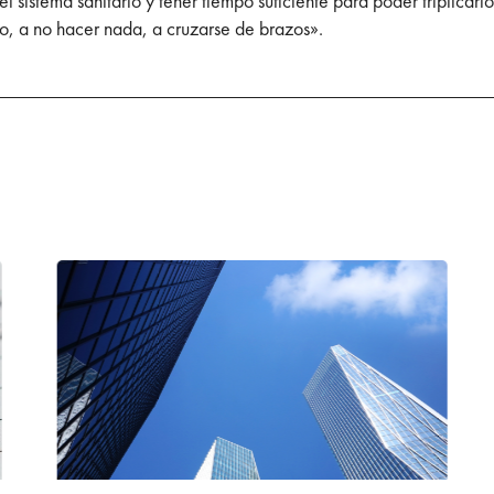
l sistema sanitario y tener tiempo suficiente para poder triplicarl
o, a no hacer nada, a cruzarse de brazos».