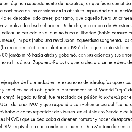
de un régimen supuestamente democrático, es que fuera cometido 
 la confianza de los asesinos en la absoluta impunidad de su acción
No es descabellado creer, por tanto, que aquello fuera un crimen
ta vez realizada desde el poder. De hecho, en opinión de Winston
icar un período en el que no hubo ni libertad (había censura pr
meses), ni paz (hubo una revolución izquierdista sangrienta, los d
o (la renta per cápita era inferior en 1936 de lo que había sido e
 80 jamás miró hacia atrás y gobernó, con sus aciertos y sus err
moria Histórica (Zapatero-Rajoy) y quiera declararse heredero d
ejemplos de fraternidad entre españoles de ideologías opuestas.
y católico, se vio obligado a permanecer en el Madrid “rojo” dur
e creyó llegado su final, fue rescatado de prisión
in extremis
por e
a UGT del año 1907 y que respondió con vehemencia del “camarada”
 trabajo como repartidor de víveres en el siniestro Servicio de
ces NKVD) que se dedicaba a detener, torturar y hacer desaparec
l SIM equivalía a una condena a muerte. Don Mariano fue encarc