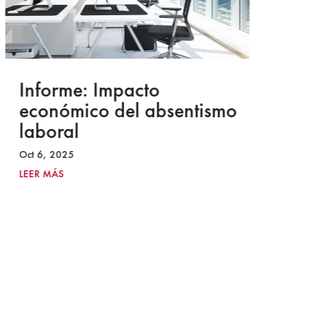
Informe: Impacto
I
económico del absentismo
I
laboral
S
I
Oct 6, 2025
2
LEER MÁS
Ju
LE