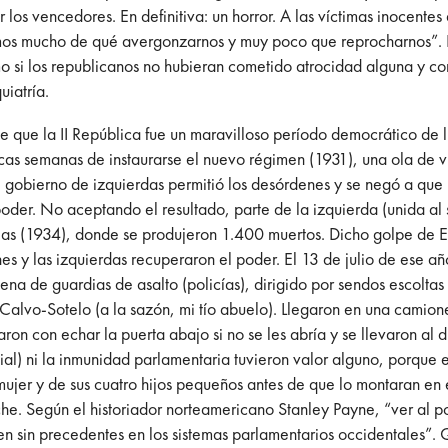
 los vencedores. En definitiva: un horror. A las víctimas inocentes 
emos mucho de qué avergonzarnos y muy poco que reprocharnos”. E
o si los republicanos no hubieran cometido atrocidad alguna y co
iatría.
de que la II República fue un maravilloso período democrático de 
ocas semanas de instaurarse el nuevo régimen (1931), una ola de 
l gobierno de izquierdas permitió los desórdenes y se negó a que l
oder. No aceptando el resultado, parte de la izquierda (unida al s
as (1934), donde se produjeron 1.400 muertos. Dicho golpe de Es
es y las izquierdas recuperaron el poder. El 13 de julio de ese a
a de guardias de asalto (policías), dirigido por sendos escoltas d
alvo-Sotelo (a la sazón, mi tío abuelo). Llegaron en una camioneta
ron con echar la puerta abajo si no se les abría y se llevaron al 
al) ni la inmunidad parlamentaria tuvieron valor alguno, porque en 
ujer y de sus cuatro hijos pequeños antes de que lo montaran en 
che. Según el historiador norteamericano Stanley Payne, “ver al p
men sin precedentes en los sistemas parlamentarios occidentales”.