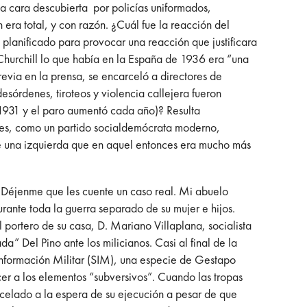
a cara descubierta por policías uniformados,
 era total, y con razón. ¿Cuál fue la reacción del
 planificado para provocar una reacción que justificara
 Churchill lo que había en la España de 1936 era “una
evia en la prensa, se encarceló a directores de
esórdenes, tiroteos y violencia callejera fueron
n 1931 y el paro aumentó cada año)? Resulta
ores, como un partido socialdemócrata moderno,
e una izquierda que en aquel entonces era mucho más
 Déjenme que les cuente un caso real. Mi abuelo
ante toda la guerra separado de su mujer e hijos.
l portero de su casa, D. Mariano Villaplana, socialista
 Del Pino ante los milicianos. Casi al final de la
 Información Militar (SIM), una especie de Gestapo
er a los elementos “subversivos”. Cuando las tropas
elado a la espera de su ejecución a pesar de que