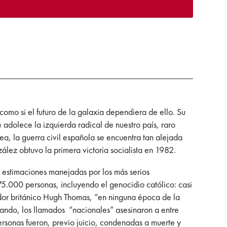
omo si el futuro de la galaxia dependiera de ello. Su
 adolece la izquierda radical de nuestro país, raro
a, la guerra civil española se encuentra tan alejada
ez obtuvo la primera victoria socialista en 1982.
s estimaciones manejadas por los más serios
75.000 personas, incluyendo el genocidio católico: casi
iador británico Hugh Thomas, “en ninguna época de la
 bando, los llamados “nacionales” asesinaron a entre
sonas fueron, previo juicio, condenadas a muerte y