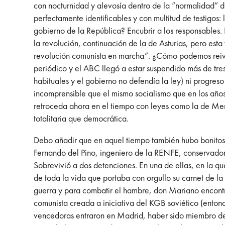
con nocturnidad y alevosía dentro de la “normalidad” 
perfectamente identificables y con multitud de testigos:
gobierno de la República? Encubrir a los responsables. 
la revolución, continuación de la de Asturias, pero es
revolución comunista en marcha”. ¿Cómo podemos reivind
periódico y el ABC llegó a estar suspendido más de tres 
habituales y el gobierno no defendía la ley) ni progres
incomprensible que el mismo socialismo que en los años
retroceda ahora en el tiempo con leyes como la de Me
totalitaria que democrática.
Debo añadir que en aquel tiempo también hubo bonitos 
Fernando del Pino, ingeniero de la RENFE, conservador 
Sobrevivió a dos detenciones. En una de ellas, en la qu
de toda la vida que portaba con orgullo su carnet de l
guerra y para combatir el hambre, don Mariano encontró
comunista creada a iniciativa del KGB soviético (enton
vencedoras entraron en Madrid, haber sido miembro de