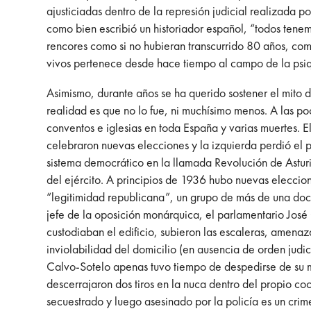
ajusticiadas dentro de la represión judicial realizada por
como bien escribió un historiador español, “todos ten
rencores como si no hubieran transcurrido 80 años, com
vivos pertenece desde hace tiempo al campo de la psiqu
Asimismo, durante años se ha querido sostener el mito 
realidad es que no lo fue, ni muchísimo menos. A las p
conventos e iglesias en toda España y varias muertes. E
celebraron nuevas elecciones y la izquierda perdió el p
sistema democrático en la llamada Revolución de Asturi
del ejército. A principios de 1936 hubo nuevas eleccion
“legitimidad republicana”, un grupo de más de una docen
jefe de la oposición monárquica, el parlamentario José C
custodiaban el edificio, subieron las escaleras, amenaza
inviolabilidad del domicilio (en ausencia de orden judici
Calvo-Sotelo apenas tuvo tiempo de despedirse de su m
descerrajaron dos tiros en la nuca dentro del propio co
secuestrado y luego asesinado por la policía es un cri