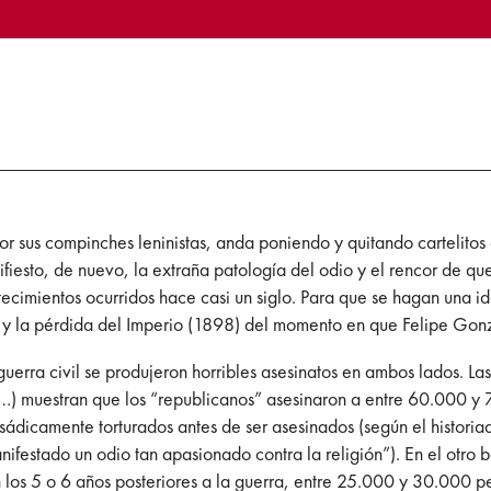
 sus compinches leninistas, anda poniendo y quitando cartelitos c
iesto, de nuevo, la extraña patología del odio y el rencor de que
imientos ocurridos hace casi un siglo. Para que se hagan una ide
 la pérdida del Imperio (1898) del momento en que Felipe Gonzál
uerra civil se produjeron horribles asesinatos en ambos lados. La
c…) muestran que los “republicanos” asesinaron a entre 60.000 y 
 sádicamente torturados antes de ser asesinados (según el histor
ifestado un odio tan apasionado contra la religión”). En el otro
s 5 o 6 años posteriores a la guerra, entre 25.000 y 30.000 per