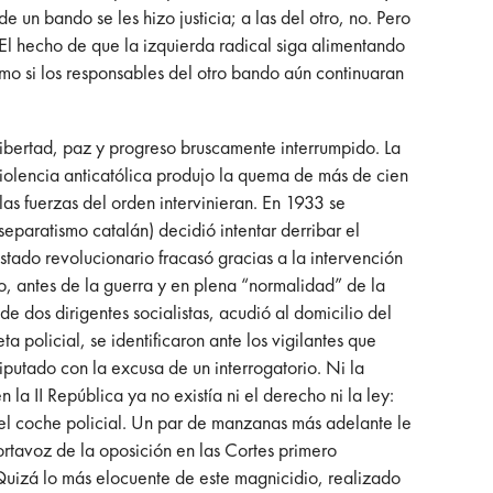
de un bando se les hizo justicia; a las del otro, no. Pero
l hecho de que la izquierda radical siga alimentando
mo si los responsables del otro bando aún continuaran
libertad, paz y progreso bruscamente interrumpido. La
violencia anticatólica produjo la quema de más de cien
as fuerzas del orden intervinieran. En 1933 se
eparatismo catalán) decidió intentar derribar el
tado revolucionario fracasó gracias a la intervención
ño, antes de la guerra y en plena “normalidad” de la
e dos dirigentes socialistas, acudió al domicilio del
 policial, se identificaron ante los vigilantes que
diputado con la excusa de un interrogatorio. Ni la
la II República ya no existía ni el derecho ni la ley:
el coche policial. Un par de manzanas más adelante le
ortavoz de la oposición en las Cortes primero
 Quizá lo más elocuente de este magnicidio, realizado