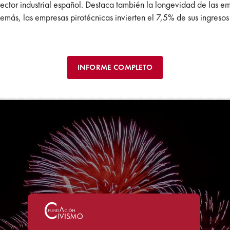
ector industrial español. Destaca también la longevidad de las em
más, las empresas pirotécnicas invierten el 7,5% de sus ingreso
INFORME COMPLETO