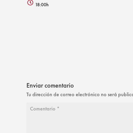
alt
place
18:00h
icon
icon
clock
icon
Enviar comentario
Tu dirección de correo electrónico no será publi