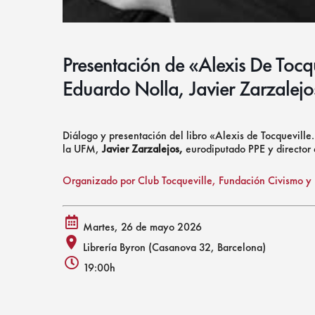
Presentación de «Alexis De Tocqu
Eduardo Nolla, Javier Zarzalejos
Diálogo y presentación del libro «Alexis de Tocqueville.
la UFM,
Javier Zarzalejos,
eurodiputado PPE y director
Organizado por Club Tocqueville, Fundación Civismo y L
Martes, 26 de mayo 2026
calendar
Librería Byron (Casanova 32, Barcelona)
alt
place
19:00h
icon
icon
clock
icon