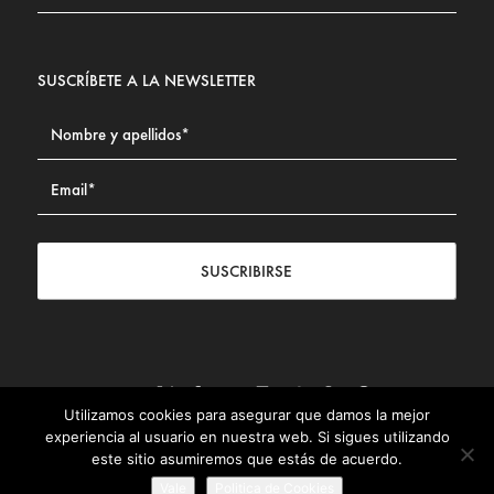
SUSCRÍBETE A LA NEWSLETTER
SUSCRIBIRSE
Utilizamos cookies para asegurar que damos la mejor
Contacto
|
Aviso legal
|
Política de privacidad
|
Política de
experiencia al usuario en nuestra web. Si sigues utilizando
Cookies
este sitio asumiremos que estás de acuerdo.
© Fundación Civismo 2025
Vale
Politica de Cookies