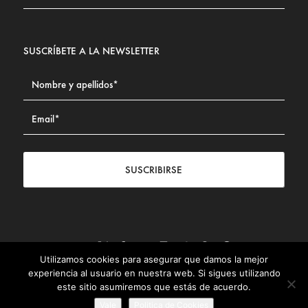
SUSCRÍBETE A LA NEWSLETTER
SUSCRIBIRSE
Utilizamos cookies para asegurar que damos la mejor
Contacto
|
Aviso legal
|
Política de privacidad
|
Política de
experiencia al usuario en nuestra web. Si sigues utilizando
Cookies
este sitio asumiremos que estás de acuerdo.
© Fundación Civismo 2025
Vale
Politica de Cookies