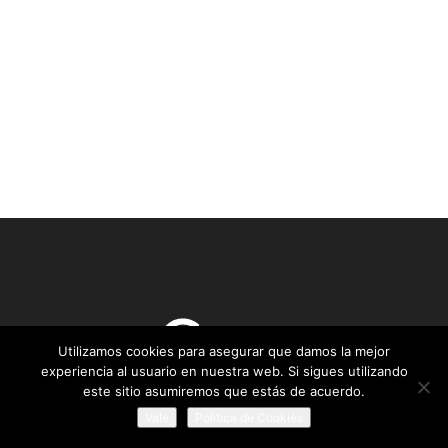
Utilizamos cookies para asegurar que damos la mejor
experiencia al usuario en nuestra web. Si sigues utilizando
este sitio asumiremos que estás de acuerdo.
Civismo es un think tank, o catalizador de ideas, que trabaja
Vale
Politica de Cookies
en la defensa de la libertad personal bajo los principios del