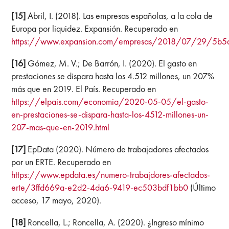
[15]
Abril, I. (2018). Las empresas españolas, a la cola de
Europa por liquidez. Expansión. Recuperado en
https://www.expansion.com/empresas/2018/07/29/5b5
[16]
Gómez, M. V.; De Barrón, I. (2020). El gasto en
prestaciones se dispara hasta los 4.512 millones, un 207%
más que en 2019. El País. Recuperado en
https://elpais.com/economia/2020-05-05/el-gasto-
en-prestaciones-se-dispara-hasta-los-4512-millones-un-
207-mas-que-en-2019.html
[17]
EpData (2020). Número de trabajadores afectados
por un ERTE. Recuperado en
https://www.epdata.es/numero-trabajdores-afectados-
erte/3ffd669a-e2d2-4da6-9419-ec503bdf1bb0
(Último
acceso, 17 mayo, 2020).
[18]
Roncella, L.; Roncella, A. (2020). ¿Ingreso mínimo