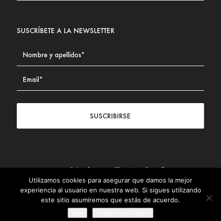
SUSCRÍBETE A LA NEWSLETTER
SUSCRIBIRSE
Utilizamos cookies para asegurar que damos la mejor
Contacto
|
Aviso legal
|
Política de privacidad
|
Política de
experiencia al usuario en nuestra web. Si sigues utilizando
Cookies
este sitio asumiremos que estás de acuerdo.
© Fundación Civismo 2025
Vale
Politica de Cookies