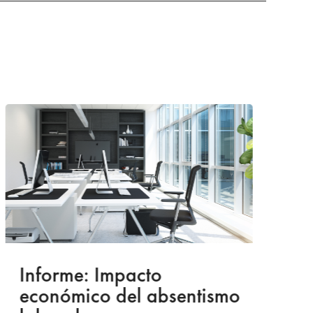
Informe: Impacto
I
económico del absentismo
I