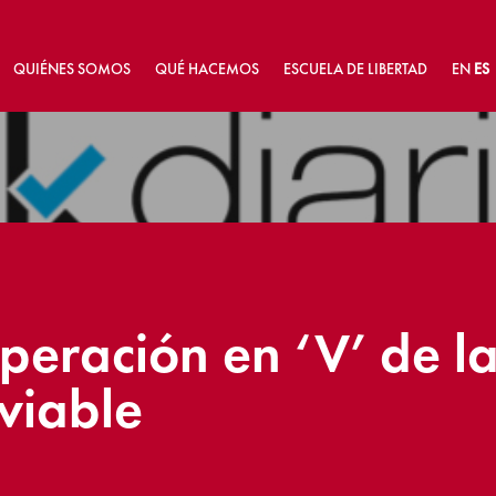
QUIÉNES SOMOS
QUÉ HACEMOS
ESCUELA DE LIBERTAD
EN
ES
peración en ‘V’ de 
viable