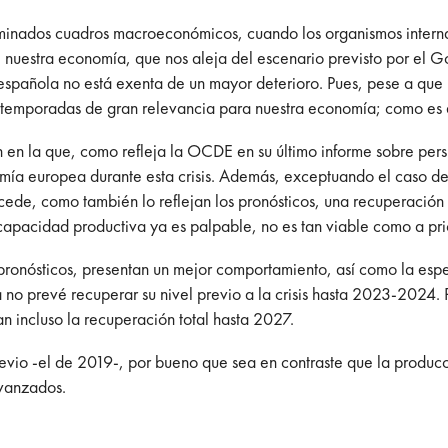
rminados cuadros macroeconómicos, cuando los organismos internac
 nuestra economía, que nos aleja del escenario previsto por el 
pañola no está exenta de un mayor deterioro. Pues, pese a que p
 temporadas de gran relevancia para nuestra economía; como es
ión en la que, como refleja la OCDE en su último informe sobre p
nomía europea durante esta crisis. Además, exceptuando el caso 
ucede, como también lo reflejan los pronósticos, una recuperació
capacidad productiva ya es palpable, no es tan viable como a pri
onósticos, presentan un mejor comportamiento, así como la espe
o prevé recuperar su nivel previo a la crisis hasta 2023-2024. 
n incluso la recuperación total hasta 2027.
evio -el de 2019-, por bueno que sea en contraste que la producc
avanzados.