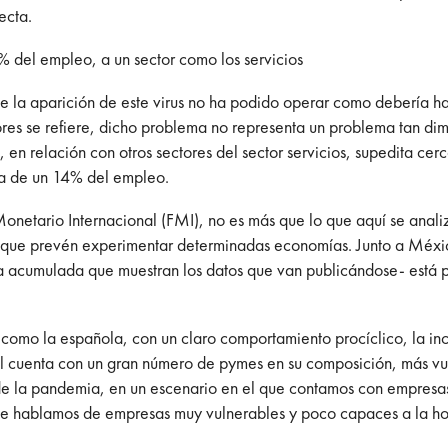
ecta.
 del empleo, a un sector como los servicios
sde la aparición de este virus no ha podido operar como debería
tores se refiere, dicho problema no representa un problema tan d
 en relación con otros sectores del sector servicios, supedita c
rca de un 14% del empleo.
netario Internacional (FMI), no es más que lo que aquí se analiz
o que prevén experimentar determinadas economías. Junto a Méx
ia acumulada que muestran los datos que van publicándose- está 
omo la española, con un claro comportamiento procíclico, la in
ual cuenta con un gran número de pymes en su composición, más vul
d de la pandemia, en un escenario en el que contamos con empres
e hablamos de empresas muy vulnerables y poco capaces a la hor