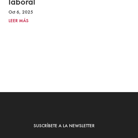
laboral
S
I
Oct 6, 2025
2
LEER MÁS
Ju
LE
SUSCRÍBETE A LA NEWSLETTER