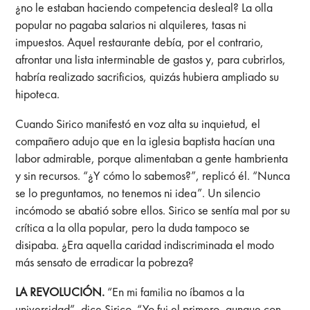
¿no le estaban haciendo competencia desleal? La olla
popular no pagaba salarios ni alquileres, tasas ni
impuestos. Aquel restaurante debía, por el contrario,
afrontar una lista interminable de gastos y, para cubrirlos,
habría realizado sacrificios, quizás hubiera ampliado su
hipoteca.
Cuando Sirico manifestó en voz alta su inquietud, el
compañero adujo que en la iglesia baptista hacían una
labor admirable, porque alimentaban a gente hambrienta
y sin recursos. “¿Y cómo lo sabemos?”, replicó él. “Nunca
se lo preguntamos, no tenemos ni idea”. Un silencio
incómodo se abatió sobre ellos. Sirico se sentía mal por su
crítica a la olla popular, pero la duda tampoco se
disipaba. ¿Era aquella caridad indiscriminada el modo
más sensato de erradicar la pobreza?
LA REVOLUCIÓN.
“En mi familia no íbamos a la
universidad”, dice Sirico. “Yo fui el primero, aunque con