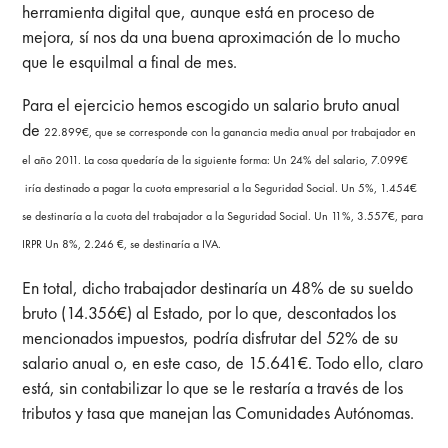
herramienta digital que, aunque está en proceso de
mejora, sí nos da una buena aproximación de lo mucho
que le esquilmal a final de mes.
Para el ejercicio hemos escogido un salario bruto anual
de
22.899€, que se corresponde con la ganancia media anual por trabajador en
el año 2011. La cosa quedaría de la siguiente forma: Un 24% del salario, 7.099€
iría destinado a pagar la cuota empresarial a la Seguridad Social. Un 5%, 1.454€
se destinaría a la cuota del trabajador a la Seguridad Social. Un 11%, 3.557€, para
IRPR Un 8%, 2.246 €, se destinaría a IVA.
En total, dicho trabajador destinaría un 48% de su sueldo
bruto (14.356€) al Estado, por lo que, descontados los
mencionados impuestos, podría disfrutar del 52% de su
salario anual o, en este caso, de 15.641€. Todo ello, claro
está, sin contabilizar lo que se le restaría a través de los
tributos y tasa que manejan las Comunidades Autónomas.