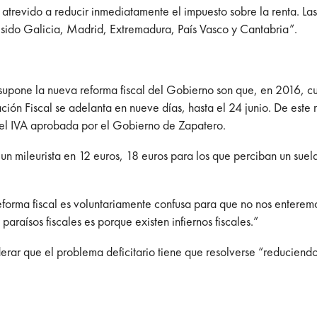
revido a reducir inmediatamente el impuesto sobre la renta. Las
 sido Galicia, Madrid, Extremadura, País Vasco y Cantabria”.
 supone la nueva reforma fiscal del Gobierno son que, en 2016, 
ión Fiscal se adelanta en nueve días, hasta el 24 junio. De este 
del IVA aprobada por el Gobierno de Zapatero.
 un mileurista en 12 euros, 18 euros para los que perciban un sue
 reforma fiscal es voluntariamente confusa para que no nos enter
paraísos fiscales es porque existen infiernos fiscales.”
erar que el problema deficitario tiene que resolverse “reduciendo