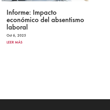
Informe: Impacto
I
económico del absentismo
I
laboral
S
I
Oct 6, 2025
2
LEER MÁS
Ju
LE