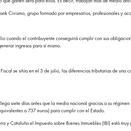
ro que ganen será para ellos. Es decir, trabajan más de medio añ
 tank Civismo, grupo formado por empresarios, profesionales y ac
ulio cuando el contribuyente conseguirá cumplir con sus obligaci
enerar ingresos para sí mismo.
iscal se sitúa en el 3 de julio, las diferencias tributarias de un
 llega siete días antes que la media nacional gracias a su régimen
quivalentes a 737 euros) para cumplir con el Estado.
ria y Cataluña el Impuesto sobre Bienes Inmuebles (IBI) está muy