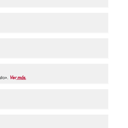
sto».
Ver
más.