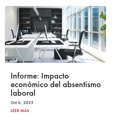
Informe: Impacto
I
económico del absentismo
I
laboral
S
I
Oct 6, 2025
2
LEER MÁS
Ju
LE