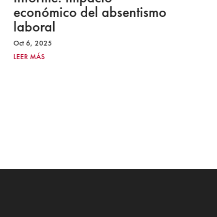
económico del absentismo
I
laboral
S
I
Oct 6, 2025
2
LEER MÁS
Ju
LE