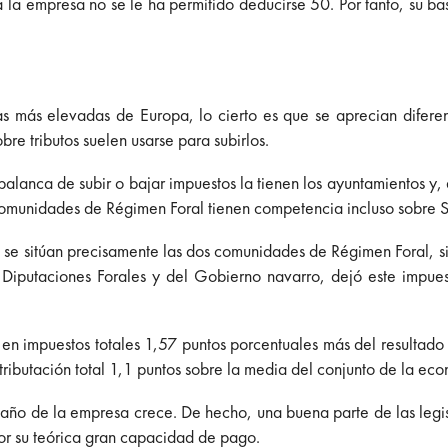
 la empresa no se le ha permitido deducirse 50. Por tanto, su ba
as más elevadas de Europa, lo cierto es que se aprecian difere
re tributos suelen usarse para subirlos.
lanca de subir o bajar impuestos la tienen los ayuntamientos y, 
 comunidades de Régimen Foral tienen competencia incluso sobre 
a se sitúan precisamente las dos comunidades de Régimen Foral, si
 Diputaciones Forales y del Gobierno navarro, dejó este impue
 en impuestos totales 1,57 puntos porcentuales más del resultado
ributación total 1,1 puntos sobre la media del conjunto de la ec
maño de la empresa crece. De hecho, una buena parte de las legi
or su teórica gran capacidad de pago.